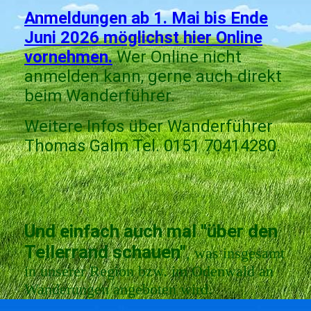
Anmeldungen ab 1. Mai bis Ende
Juni 2026 möglichst hier Online
vornehmen.
Wer Online nicht
anmelden kann, gerne auch direkt
beim Wanderführer.
Weitere Infos über Wanderführer
Thomas Galm Tel. 0151 70414280.
Und einfach auch mal "über den
Tellerrand schauen"
, was insgesamt
in unserer Region bzw. im Odenwald an
Wanderungen angeboten wird.