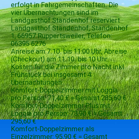
erfolgt in Fahrgemeinschaften. Die
vier Übernachtungen sind im
Landgasthof Ständenhof reserviert.
Landgasthof Ständenhof, Ständenhof
1, 66957 Ruppertsweiler, Telefon:
06395 6276
Anreise am 7.10. bis 11:00 Uhr, Abreise
(Checkout) am 11.10. bis 10 Uhr.
Kosten für die Zimmer pro Nacht inkl.
Frühstück bei insgesamt 4
Übernachtungen.
Komfort-Doppelzimmer mit Loggia
pro Person: 71,40 € = Gesamt 285,60 €
Komfort-Doppelzimmer Plus mit
Loggia pro Person: 73,90 € = Gesamt
295,60 €
Komfort-Doppelzimmer als
Einzelzimmer: 95,90 € = Gesamt