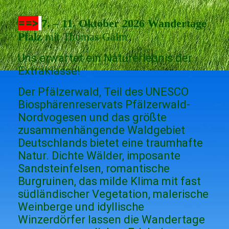
==>
7. – 11. Oktober 2026 Wandertage
Pfalz
mit Thomas Galm
Uns erwartet ein Naturerlebnis der
Extraklasse!
Der Pfälzerwald, Teil des UNESCO
Biosphärenreservats Pfälzerwald-
Nordvogesen und das größte
zusammenhängende Waldgebiet
Deutschlands bietet eine traumhafte
Natur. Dichte Wälder, imposante
Sandsteinfelsen, romantische
Burgruinen, das milde Klima mit fast
südländischer Vegetation, malerische
Weinberge und idyllische
Winzerdörfer lassen die Wandertage