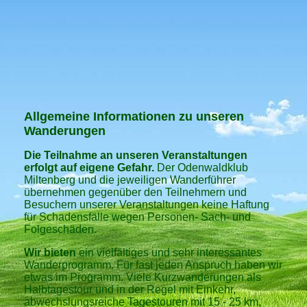
Allgemeine Informationen zu unseren
Wanderungen
Die Teilnahme an unseren Veranstaltungen
erfolgt auf eigene Gefahr.
Der Odenwaldklub
Miltenberg und die jeweiligen Wanderführer
übernehmen gegenüber den Teilnehmern und
Besuchern unserer Veranstaltungen keine Haftung
für Schadensfälle wegen Personen- Sach- und
Folgeschäden.
Wir bieten
ein vielfältiges und sehr interessantes
Wanderprogramm. Für fast jeden Anspruch haben wir
etwas im Programm. Viele Kurzwanderungen als
Halbtagestour und in der Regel mit Einkehr,
abwechslungsreiche Tagestouren mit 15 - 25 km,