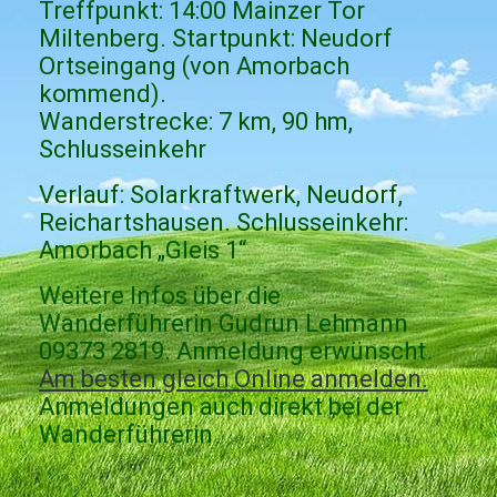
Treffpunkt: 14:00 Mainzer Tor
Miltenberg. Startpunkt: Neudorf
Ortseingang (von Amorbach
kommend).
Wanderstrecke: 7 km, 90 hm,
Schlusseinkehr
Verlauf: Solarkraftwerk, Neudorf,
Reichartshausen. Schlusseinkehr:
Amorbach „Gleis 1“
Weitere Infos über die
Wanderführerin Gudrun Lehmann
09373 2819. Anmeldung erwünscht.
Am besten gleich Online anmelden.
Anmeldungen auch direkt bei der
Wanderführerin