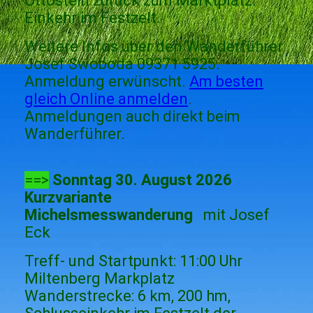
Ottostein zurück zum Marktplatz.
Einkehr im Festzelt.
Weitere Infos über den Wanderführer
Josef Swoboda 09371 5925.
Anmeldung erwünscht.
Am besten
gleich Online anmelden
.
Anmeldungen auch direkt beim
Wanderführer.
==>
Sonntag 30. August 2026
Kurzvariante
Michelsmesswanderung
mit Josef
Eck
Treff- und Startpunkt: 11:00 Uhr
Miltenberg Markplatz
Wanderstrecke: 6 km, 200 hm,