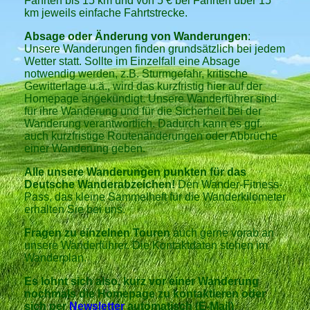
Fahrten bis 15 km und von 5 € bei Fahrten über 15
km jeweils einfache Fahrtstrecke.
Absage oder Änderung von Wanderungen
:
Unsere Wanderungen finden grundsätzlich bei jedem
Wetter statt. Sollte im Einzelfall eine Absage
notwendig werden, z.B. Sturmgefahr, kritische
Gewitterlage u.ä., wird das kurzfristig hier auf der
Homepage angekündigt. Unsere Wanderführer sind
für ihre Wanderung und für die Sicherheit bei der
Wanderung verantwortlich. Dadurch kann es ggf.
auch kurzfristige Routenänderungen oder Abbrüche
einer Wanderung geben.
Alle unsere Wanderungen punkten für das
Deutsche Wanderabzeichen!
Den Wander-Fitness-
Pass, das kleine Sammelheft für die Wanderkilometer
erhalten Sie bei uns.
Fragen zu einzelnen Touren
auch gerne vorab an
unsere Wanderführer. Die Kontaktdaten stehen im
Wanderplan.
Es lohnt sich also, kurz vor einer Wanderung
nochmals die Homepage zu kontaktieren oder
sich per
Newsletter
automatisch (E-Mail)