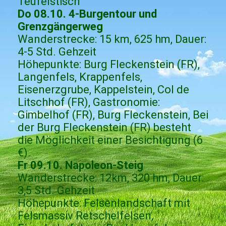
Teufelstisch“
Do 08.10. 4-Burgentour und
Grenzgängerweg
Wanderstrecke: 15 km, 625 hm, Dauer:
4-5 Std. Gehzeit
Höhepunkte: Burg Fleckenstein (FR),
Langenfels, Krappenfels,
Eisenerzgrube, Kappelstein, Col de
Litschhof (FR), Gastronomie:
Gimbelhof (FR), Burg Fleckenstein, Bei
der Burg Fleckenstein (FR) besteht
die Möglichkeit einer Besichtigung (6
€).
Fr 09.10. Napoleon-Steig
Wanderstrecke: 12km, 320 hm, Dauer:
3,5 Std. Gehzeit
Höhepunkte: Felsenlandschaft mit
Felsmassiv Retschelfelsen,