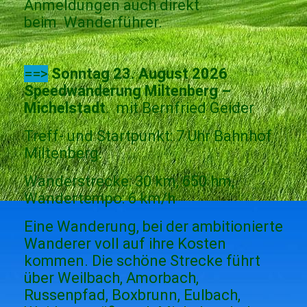
Anmeldungen auch direkt
beim Wanderführer.
==>
Sonntag 23. August 2026
Speedwanderung Miltenberg –
Michelstadt
. mit Bernfried Geider
Treff- und Startpunkt: 7 Uhr Bahnhof
Miltenberg.
Wanderstrecke: 30 km, 650 hm,
Wandertempo: 6 km/h
Eine Wanderung, bei der ambitionierte
Wanderer voll auf ihre Kosten
kommen. Die schöne Strecke führt
über Weilbach, Amorbach,
Russenpfad, Boxbrunn, Eulbach,