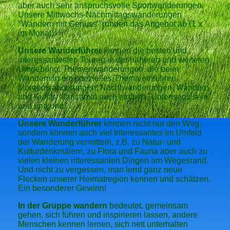
aber auch sehr anspruchsvolle Sportwanderungen.
Unsere Mittwochs-Nachmittagswanderungen
"Wandern mit Genuss" runden das Angebot ab (1 x
im Monat).
Unsere Wanderführer
kennen die besten und
interessantesten Touren in der näheren und weiteren
Umgebung. Themenwanderungen, die beim
Wandern in ein spezielles Thema einführen,
Morgenwanderungen, Nachtwanderungen, Wandern
und Kultur, Manchmal auch einfach "Unterwegs sein"
und und und ...
Unsere Wanderführer
kennen nicht nur den Weg,
sondern können auch viel Interessantes im Umfeld
der Wanderung vermitteln, z.B. zu Natur- und
Kulturdenkmälern, zu Flora und Fauna aber auch zu
vielen kleinen interessanten Dingen am Wegesrand.
Und nicht zu vergessen, man lernt ganz neue
Flecken unserer Heimatregion kennen und schätzen.
Ein besonderer Gewinn!
In der Gruppe wandern
bedeutet, gemeinsam
gehen, sich führen und inspirieren lassen, andere
Menschen kennen lernen, sich nett unterhalten