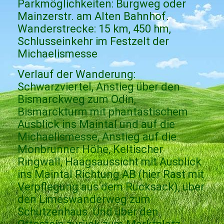
Parkmöglichkeiten: Burgweg oder
Mainzerstr. am Alten Bahnhof.
Wanderstrecke: 15 km, 450 hm,
Schlusseinkehr im Festzelt der
Michaelismesse
Verlauf der Wanderung:
Schwarzviertel, Anstieg über den
Bismarckweg zum Odin,
Bismarckturm mit phantastischem
Ausblick ins Maintal und auf die
Michaelismesse, Anstieg auf die
Monbrunner Höhe, Keltischer
Ringwall, Haagsaussicht mit Ausblick
ins Maintal Richtung AB (hier Rast mit
Verpflegung aus dem Rucksack), über
den Limeswanderweg zum
Schützenhaus. Und über den