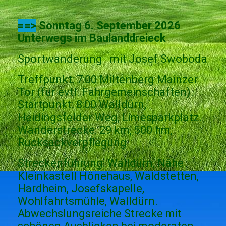
==>
Sonntag 6. September 2026
Unterwegs im Baulanddreieck
Sportwanderung mit Josef Swoboda
Treffpunkt: 7:00 Miltenberg Mainzer
Tor (für evtl. Fahrgemeinschaften).
Startpunkt: 8:00 Walldürn,
Heidingsfelder Weg, Limesparkplatz.
Wanderstrecke: 29 km, 500 hm,
Rucksackverpflegung
Streckenführung: Walldürn, Nähe
Kleinkastell Hönehaus, Waldstetten,
Hardheim, Josefskapelle,
Wohlfahrtsmühle, Walldürn.
Abwechslungsreiche Strecke mit