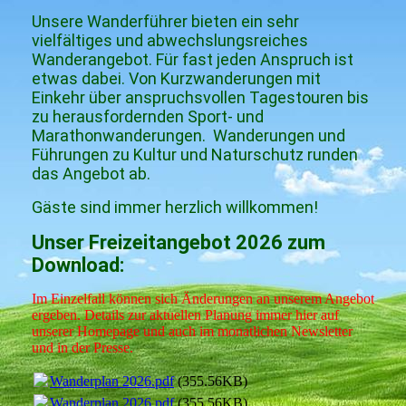
Unsere Wanderführer bieten ein sehr
vielfältiges und abwechslungsreiches
Wanderangebot. Für fast jeden Anspruch ist
etwas dabei. Von Kurzwanderungen mit
Einkehr über anspruchsvollen Tagestouren bis
zu herausfordernden Sport- und
Marathonwanderungen. Wanderungen und
Führungen zu Kultur und Naturschutz runden
das Angebot ab.
Gäste sind immer herzlich willkommen!
Unser Freizeitangebot 2026 zum
Download:
Im Einzelfall können sich Änderungen an unserem Angebot
ergeben. Details zur aktuellen Planung immer hier auf
unserer Homepage und auch im monatlichen Newsletter
und in der Presse.
Wanderplan 2026.pdf
(355.56KB)
Wanderplan 2026.pdf
(355.56KB)