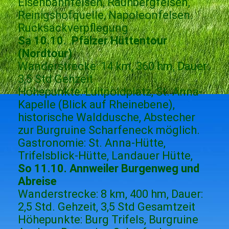
Eisenbahnfelsen, Rauhbergfelsen,
Reinigshofquelle, Napoleonfelsen.
Rucksackverpflegung
Sa 10.10. Pfälzer Hüttentour
(Nordtour)
Wanderstrecke: 14 km, 360 hm, Dauer:
3,5 Std Gehzeit
Höhepunkte: Luitpoldplatz, St. Anna-
Kapelle (Blick auf Rheinebene),
historische Walddusche, Abstecher
zur Burgruine Scharfeneck möglich.
Gastronomie: St. Anna-Hütte,
Trifelsblick-Hütte, Landauer Hütte,
So 11.10. Annweiler Burgenweg und
Abreise
Wanderstrecke: 8 km, 400 hm, Dauer:
2,5 Std. Gehzeit, 3,5 Std Gesamtzeit
Höhepunkte: Burg Trifels, Burgruine