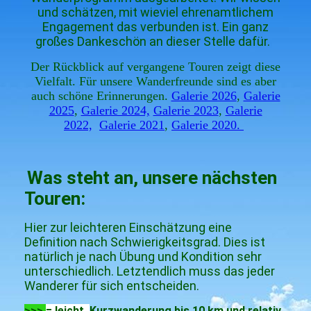
und schätzen, mit wieviel ehrenamtlichem
Engagement das verbunden ist. Ein ganz
großes Dankeschön an dieser Stelle dafür.
Der Rückblick auf vergangene Touren zeigt diese
Vielfalt. Für unsere Wanderfreunde sind es aber
auch schöne Erinnerungen.
Galerie 2026
,
Galerie
2025
,
Galerie 2024,
Galerie 2023
,
Galerie
2022,
Galerie 2021
,
Galerie 2020.
Was steht an, unsere nächsten
Touren:
Hier zur leichteren Einschätzung eine
Definition nach Schwierigkeitsgrad. Dies ist
natürlich je nach Übung und Kondition sehr
unterschiedlich. Letztendlich muss das jeder
Wanderer für sich entscheiden.
>>>
= leicht,
Kurzwanderung bis 10 km und relativ