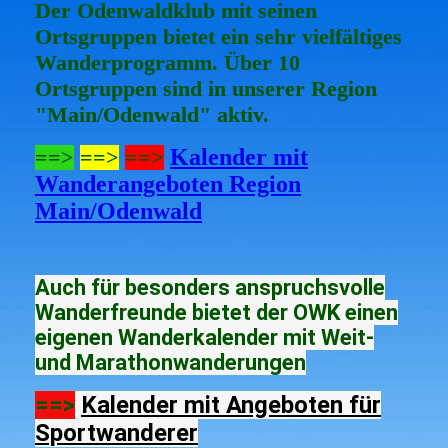
Der Odenwaldklub mit seinen
Ortsgruppen bietet ein sehr vielfältiges
Wanderprogramm. Über 10
Ortsgruppen sind in unserer Region
"Main/Odenwald" aktiv.
Kalender mit
==>
==>
==>
Wanderangeboten Region
Main/Odenwald
Auch für besonders anspruchsvolle
Wanderfreunde bietet der OWK einen
eigenen Wanderkalender mit Weit-
und Marathonwanderungen
==>
Kalender mit Angeboten für
Sportwanderer