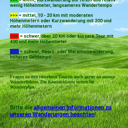
wenig Höhenmeter, langsameres Wandertempo
>>>
= mittel,
10 - 20 km mit moderaten
Höhenmetern oder Kurzwanderung mit 200 und
mehr Höhenmetern
>>>
= schwer,
über 20 km oder kürzere Tour mit
400 und mehr Höhenmeter
>>>
= schwer, Sport- oder Marathonwanderung,
höheres Gehtempo
Fragen zu den einzelnen Touren auch gerne an unsere
Wanderführer. Die Kontaktdaten stehen im
Wanderplan.
Bitte die
allgemeinen Informationen zu
unseren Wanderungen beachten
!