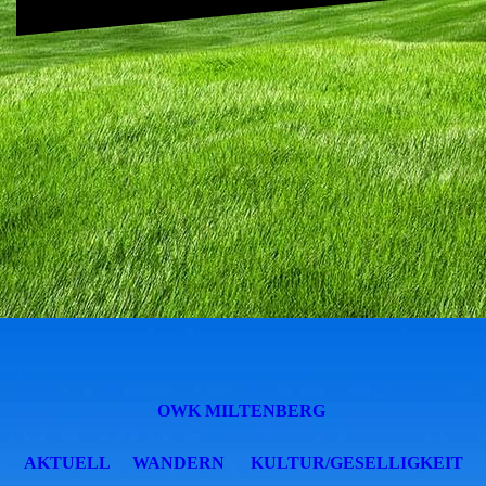
OWK MILTENBERG
AKTUELL
WANDERN
KULTUR/GESELLIGKEIT