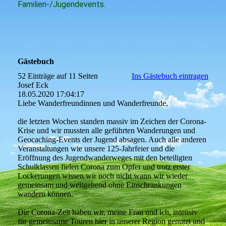
Familien-/Jugendevents.
Gästebuch
52 Einträge auf 11 Seiten
Ins Gästebuch eintragen
Josef Eck
18.05.2020
17:04:17
Liebe Wanderfreundinnen und Wanderfreunde,
die letzten Wochen standen massiv im Zeichen der Corona-
Krise und wir mussten alle geführten Wanderungen und
Geocaching-Events der Jugend absagen. Auch alle anderen
Veranstaltungen wie unsere 125-Jahrfeier und die
Eröffnung des Jugendwanderweges mit den beteiligten
Schulklassen fielen Corona zum Opfer und trotz erster
Lockerungen wissen wir noch nicht wann wir wieder
gemeinsam und weitgehend ohne Einschränkungen
wandern können.
Die Corona-Zeit haben wir, meine Frau und ich, intensiv
für gemeinsame Touren hier in unserer Region genutzt und