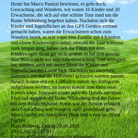
Heute hat Marco Panizzi bewiesen, es geht doch,
Geocaching und Wandern, wir waren 16 Kinder und 20
Erwachsene, die sich auf eine schöne Tour rund um die
Ruine Wildenburg begeben haben. Nachdem sich die
Kinder und Jugendlichen an den GPS Geräten vertraut
gemacht haben, waren die Erwachsenen schon zum
Wandern bereit, es war sogar eine Familie mit 4 Kindern
und einem Kinderwagen dabei, obwohl die Tour teilweise
stark bergan ging, haben sich die Eltern mit dem
Kinderwagen daran gar nicht gestört, es hat sich gezeigt,
dass Marco nicht nur eine tolle Geocaching-Tour arrangiert
hat, sondern auch mit neuen Ideen die Kinder und
Jugendlichen bei Laune hielt. Nachdem bei einzelnen
Stationen erst mal die Hilfsmittel gefunden werden musste,
danach konnte erst ein Luftballon mittels der Hilfsgeräte
aufgeblasen werden, im Innern konnte man dann neue
Koords lesen. Imposant waren auch die Details auf smart-
Pfad und natürlich die Ruine Wildenburg und der Felsen
mit dem Aussichtspunkt. Somit war der Beweis erbracht,
dass Geocaching und Wandern auch gemeinsam geht.
Marco hierfür ein besonderer Dank und weiter so. Horst
Fischer.
Hans Rehberg, Eintrag 26.08.2019
29.04.2020
12:15:01
Ein neuer Superwanderweg für Miltenberg!