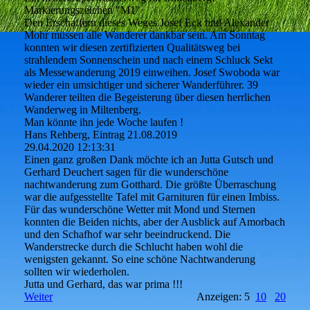
Markierungszeichen "M1"
Den Erschaffern dieses Weges Josef Eck und Alexander
Mohr müssen alle Wanderer dankbar sein. Am Sonntag
konnten wir diesen zertifizierten Qualitätsweg bei
strahlendem Sonnenschein und nach einem Schluck Sekt
als Messewanderung 2019 einweihen. Josef Swoboda war
wieder ein umsichtiger und sicherer Wanderführer. 39
Wanderer teilten die Begeisterung über diesen herrlichen
Wanderweg in Miltenberg.
Man könnte ihn jede Woche laufen !
Hans Rehberg, Eintrag 21.08.2019
29.04.2020
12:13:31
Einen ganz großen Dank möchte ich an Jutta Gutsch und
Gerhard Deuchert sagen für die wunderschöne
nachtwanderung zum Gotthard. Die größte Überraschung
war die aufgesstellte Tafel mit Garnituren für einen Imbiss.
Für das wunderschöne Wetter mit Mond und Sternen
konnten die Beiden nichts, aber der Ausblick auf Amorbach
und den Schafhof war sehr beeindruckend. Die
Wanderstrecke durch die Schlucht haben wohl die
wenigsten gekannt. So eine schöne Nachtwanderung
sollten wir wiederholen.
Jutta und Gerhard, das war prima !!!
Weiter
Anzeigen: 5
10
20