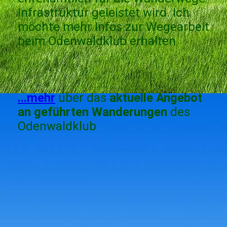
Infrastruktur geleistet wird. Ich
möchte mehr Infos zur Wegearbeit
beim Odenwaldklub erhalten
...mehr
über das
aktuelle Angebot
an geführten Wanderungen
des
Odenwaldklub