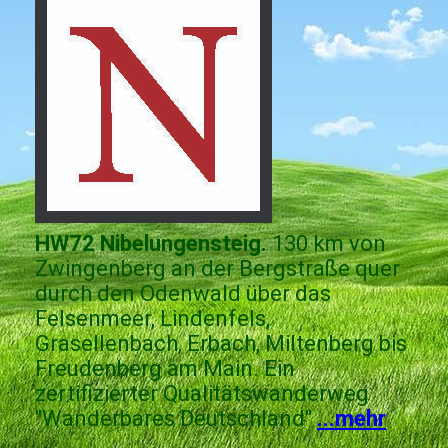
HW72 Nibelungensteig.
130 km von
Zwingenberg an der Bergstraße quer
durch den Odenwald über das
Felsenmeer, Lindenfels,
Grasellenbach, Erbach, Miltenberg bis
Freudenberg am Main. Ein
zertifizierter Qualitätswanderweg
"Wanderbares Deutschland"
...mehr