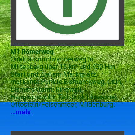
M1 Römerweg
Qualitätsrundwanderweg in
Miltenberg über 15 km und 430 Hm.
Start und Ziel am Marktplatz,
markante Punkte Bismarckweg, Odin,
Bismarckturm, Ringwall,
Haagsaussicht, Teilstück Limesweg,
Ottostein/Felsenmeer, Mildenburg.
...mehr