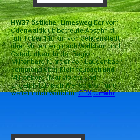
HW37 östlicher Limesweg
Der vom
Odenwaldklub betreute Abschnitt
führt über 110 km von Seligenstadt
über Miltenberg nach Walldürn und
Osterburken. In der Region
Miltenberg führt er von Laudenbach
kommend über Kleinheubach und
Miltenberg (Marktplatz und
Engelplatz) nach Wenschdorf und
weiter nach Walldürn
GPX
...mehr