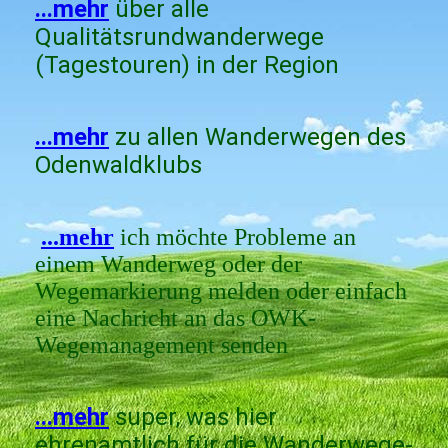
...mehr
über alle
Qualitätsrundwanderwege
(Tagestouren) in der Region
...mehr
zu allen Wanderwegen des
Odenwaldklubs
...mehr
ich möchte Probleme an
einem Wanderweg oder der
Wegemarkierung melden oder einfach
eine Nachricht an das OWK-
Wegemanagement senden
...mehr
super, was hier
ehrenamtlich für die Wanderwege-