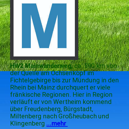
HW2 Mainwanderweg,
ca. 590 km von
der Quelle am Ochsenkopf im
Fichtelgebirge bis zur Mündung in den
Rhein bei Mainz durchquert er viele
fränkische Regionen. Hier in Region
verläuft er von Wertheim kommend
über Freudenberg, Bürgstadt,
Miltenberg nach Großheubach und
Klingenberg
...mehr