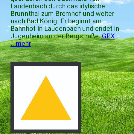
Laudenbach durch das idylische
Brunnthal zum Bremhof und weiter
nach Bad König. Er beginnt am
Bahnhof in Laudenbach und endet in
Jugenheim an der Bergstraße.
GPX
...mehr