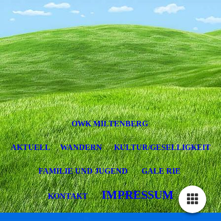
OWK MILTENBERG
AKTUELL
WANDERN
KULTUR/GESELLIGKEIT
FAMILIE UND JUGEND
GALE RIE
IMPRESSUM
KONTAKT