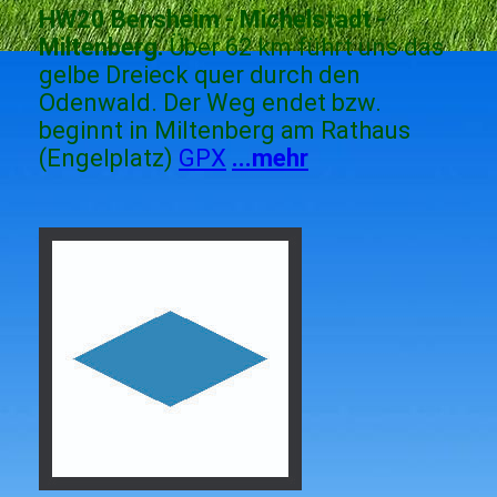
HW20 Bensheim - Michelstadt -
Miltenberg.
Über 62 km führt uns das
gelbe Dreieck quer durch den
Odenwald. Der Weg endet bzw.
beginnt in Miltenberg am Rathaus
(Engelplatz)
GPX
...mehr